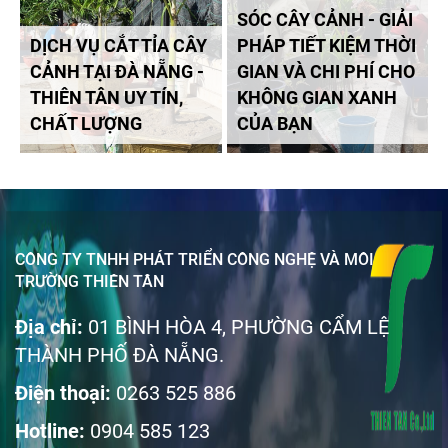
SÓC CÂY CẢNH - GIẢI
DỊCH VỤ CẮT TỈA CÂY
PHÁP TIẾT KIỆM THỜI
CẢNH TẠI ĐÀ NẴNG -
GIAN VÀ CHI PHÍ CHO
THIÊN TÂN UY TÍN,
KHÔNG GIAN XANH
CHẤT LƯỢNG
CỦA BẠN
CÔNG TY TNHH PHÁT TRIỂN CÔNG NGHỆ VÀ MÔI
TRƯỜNG THIÊN TÂN
Địa chỉ:
01 BÌNH HÒA 4, PHƯỜNG CẨM LỆ
THÀNH PHỐ ĐÀ NẴNG.
Điện thoại:
0263 525 886
Hotline:
0904 585 123