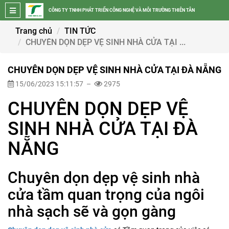
CÔNG TY TNHH PHÁT TRIỂN CÔNG NGHỆ VÀ MÔI TRƯỜNG THIÊN TÂN
Trang chủ
TIN TỨC
CHUYÊN DỌN DẸP VỆ SINH NHÀ CỬA TẠI ...
CHUYÊN DỌN DẸP VỆ SINH NHÀ CỬA TẠI ĐÀ NẴNG
15/06/2023 15:11:57 –
2975
CHUYÊN DỌN DẸP VỆ
SINH NHÀ CỬA TẠI ĐÀ
NẴNG
Chuyên dọn dẹp vệ sinh nhà
cửa tầm quan trọng của ngôi
nhà sạch sẽ và gọn gàng