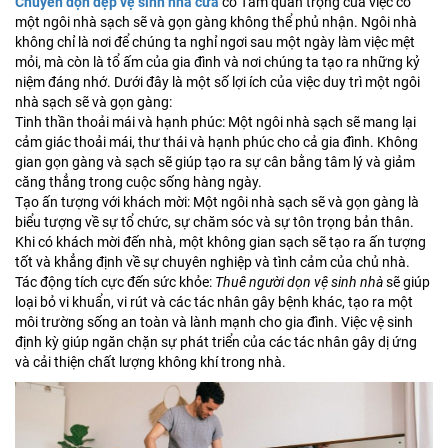
Chuyên dọn dẹp vệ sinh nhà cửa
có Tầm quan trọng của việc có
một ngôi nhà sạch sẽ và gọn gàng không thể phủ nhận. Ngôi nhà
không chỉ là nơi để chúng ta nghỉ ngơi sau một ngày làm việc mệt
mỏi, mà còn là tổ ấm của gia đình và nơi chúng ta tạo ra những kỷ
niệm đáng nhớ. Dưới đây là một số lợi ích của việc duy trì một ngôi
nhà sạch sẽ và gọn gàng:
Tinh thần thoải mái và hạnh phúc: Một ngôi nhà sạch sẽ mang lại
cảm giác thoải mái, thư thái và hạnh phúc cho cả gia đình. Không
gian gọn gàng và sạch sẽ giúp tạo ra sự cân bằng tâm lý và giảm
căng thẳng trong cuộc sống hàng ngày.
Tạo ấn tượng với khách mời: Một ngôi nhà sạch sẽ và gọn gàng là
biểu tượng về sự tổ chức, sự chăm sóc và sự tôn trọng bản thân.
Khi có khách mời đến nhà, một không gian sạch sẽ tạo ra ấn tượng
tốt và khẳng định về sự chuyên nghiệp và tình cảm của chủ nhà.
Tác động tích cực đến sức khỏe:
Thuê người dọn vệ sinh nhà
sẽ giúp
loại bỏ vi khuẩn, vi rút và các tác nhân gây bệnh khác, tạo ra một
môi trường sống an toàn và lành mạnh cho gia đình. Việc vệ sinh
định kỳ giúp ngăn chặn sự phát triển của các tác nhân gây dị ứng
và cải thiện chất lượng không khí trong nhà.