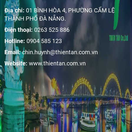
Địa chỉ:
01 BÌNH HÒA 4, PHƯỜNG CẨM LỆ
THÀNH PHỐ ĐÀ NẴNG.
Điện thoại:
0263 525 886
Hotline:
0904 585 123
Email:
chin.huynh@thientan.com.vn
Website:
www.thientan.com.vn