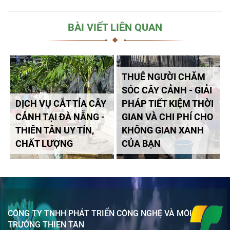
BÀI VIẾT LIÊN QUAN
THUÊ NGƯỜI CHĂM
SÓC CÂY CẢNH - GIẢI
DỊCH VỤ CẮT TỈA CÂY
PHÁP TIẾT KIỆM THỜI
CẢNH TẠI ĐÀ NẴNG -
GIAN VÀ CHI PHÍ CHO
THIÊN TÂN UY TÍN,
KHÔNG GIAN XANH
CHẤT LƯỢNG
CỦA BẠN
CÔNG TY TNHH PHÁT TRIỂN CÔNG NGHỆ VÀ MÔI
TRƯỜNG THIÊN TÂN