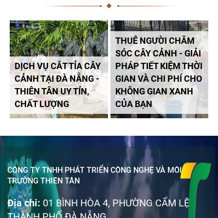
THUÊ NGƯỜI CHĂM
SÓC CÂY CẢNH - GIẢI
DỊCH VỤ CẮT TỈA CÂY
PHÁP TIẾT KIỆM THỜI
CẢNH TẠI ĐÀ NẴNG -
GIAN VÀ CHI PHÍ CHO
THIÊN TÂN UY TÍN,
KHÔNG GIAN XANH
CHẤT LƯỢNG
CỦA BẠN
CÔNG TY TNHH PHÁT TRIỂN CÔNG NGHỆ VÀ MÔI
TRƯỜNG THIÊN TÂN
Địa chỉ:
01 BÌNH HÒA 4, PHƯỜNG CẨM LỆ
THÀNH PHỐ ĐÀ NẴNG.