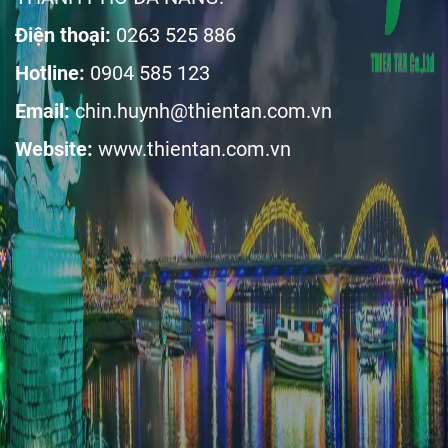
Điện thoại:
0263 525 886
Hotline:
0904 585 123
Email:
chin.huynh@thientan.com.vn
Website:
www.thientan.com.vn