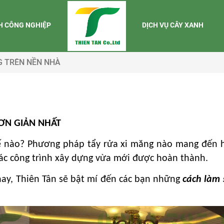
NH CÔNG NGHIỆP
DỊCH VỤ CÂY XANH
G TRÊN NỀN NHÀ
ƠN GIẢN NHẤT
 nào? Phương pháp tẩy rửa xi măng nào mang đến hi
các công trình xây dựng vừa mới được hoàn thành.
nay, Thiên Tân sẽ bật mí đến các bạn những
cách làm 