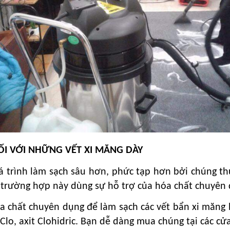
ỐI VỚI NHỮNG VẾT XI MĂNG DÀY
uá trình làm sạch sâu hơn, phức tạp hơn bởi chúng t
 trường hợp này dùng sự hỗ trợ của hóa chất chuyên 
hóa chất chuyên dụng để làm sạch các vết bẩn xi măn
lo, axit Clohidric. Bạn dễ dàng mua chúng tại các cửa 