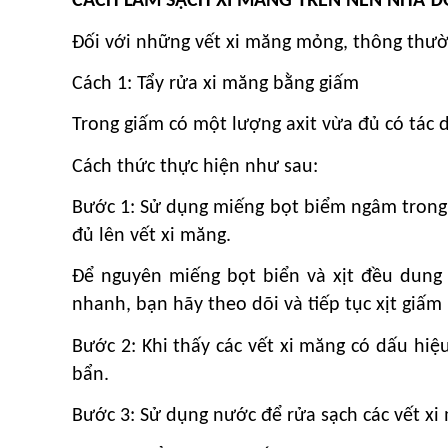
CÁCH LÀM SẠCH XI MĂNG TRÊN NỀN NHÀ Đ
Đối với những vết xi măng mỏng, thông thườn
Cách 1: Tẩy rửa xi măng bằng giấm
Trong giấm có một lượng axit vừa đủ có tác 
Cách thức thực hiện như sau:
Bước 1: Sử dụng miếng bọt biểm ngâm trong d
đủ lên vết xi măng.
Để nguyên miếng bọt biển và xịt đều dung 
nhanh, bạn hãy theo dõi và tiếp tục xịt giấ
Bước 2: Khi thấy các vết xi măng có dấu hiệ
bẩn.
Bước 3: Sử dụng nước để rửa sạch các vết xi