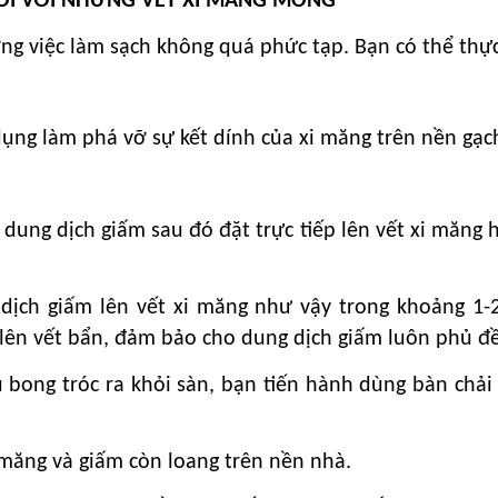
ỐI VỚI NHỮNG VẾT XI MĂNG MỎNG
g việc làm sạch không quá phức tạp. Bạn có thể thực
dụng làm phá vỡ sự kết dính của xi măng trên nền gạc
ung dịch giấm sau đó đặt trực tiếp lên vết xi măng h
dịch giấm lên vết xi măng như vậy trong khoảng 1-2
m lên vết bẩn, đảm bảo cho dung dịch giấm luôn phủ đ
u bong tróc ra khỏi sàn, bạn tiến hành dùng bàn chải 
 măng và giấm còn loang trên nền nhà.