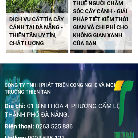
THUÊ NGƯỜI CHĂM
SÓC CÂY CẢNH - GIẢI
DỊCH VỤ CẮT TỈA CÂY
PHÁP TIẾT KIỆM THỜI
CẢNH TẠI ĐÀ NẴNG -
GIAN VÀ CHI PHÍ CHO
THIÊN TÂN UY TÍN,
KHÔNG GIAN XANH
CHẤT LƯỢNG
CỦA BẠN
CÔNG TY TNHH PHÁT TRIỂN CÔNG NGHỆ VÀ MÔI
TRƯỜNG THIÊN TÂN
Địa chỉ:
01 BÌNH HÒA 4, PHƯỜNG CẨM LỆ
THÀNH PHỐ ĐÀ NẴNG.
Điện thoại:
0263 525 886