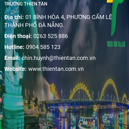
TRƯỜNG THIÊN TÂN
Địa chỉ:
01 BÌNH HÒA 4, PHƯỜNG CẨM LỆ
THÀNH PHỐ ĐÀ NẴNG.
Điện thoại:
0263 525 886
Hotline:
0904 585 123
Email:
chin.huynh@thientan.com.vn
Website:
www.thientan.com.vn